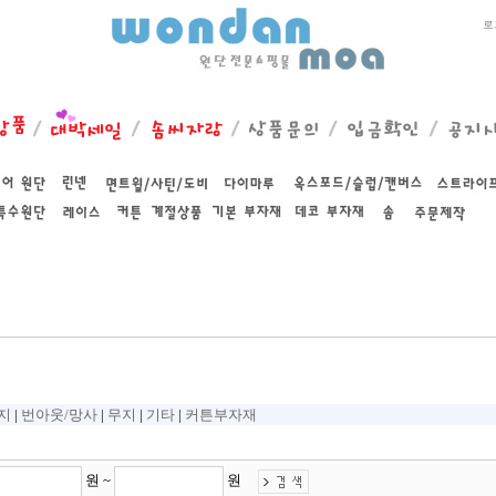
지
|
번아웃/망사
|
무지
|
기타
|
커튼부자재
원 ~
원