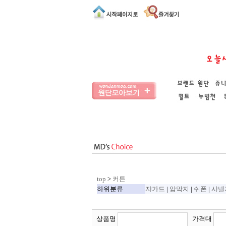
top
>
커튼
하위분류
쟈가드
|
암막지
|
쉬폰
|
샤넬
상품명
가격대